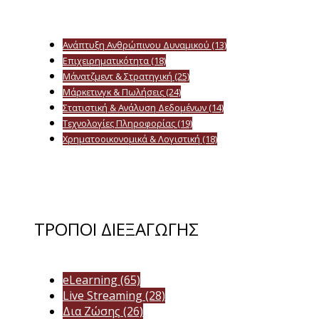
Ανάπτυξη Ανθρώπινου Δυναμικού
(13)
Επιχειρηματικότητα
(18)
Μάνατζμεντ & Στρατηγική
(25)
Μάρκετινγκ & Πωλήσεις
(24)
Στατιστική & Ανάλυση Δεδομένων
(14)
Τεχνολογίες Πληροφορίας
(19)
Χρηματοοικονομικά & Λογιστική
(18)
ΤΡΟΠΟΙ ΔΙΕΞΑΓΩΓΗΣ
eLearning
(65)
Live Streaming
(28)
Δια Ζώσης
(26)