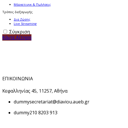
Μάρκετινγκ & Πωλήσεις
Τρόπος διεξαγωγής
Δια Ζώσης
Live Streaming
Σύγκριση
Κάντε Αίτηση
ΕΠΙΚΟΙΝΩΝΙΑ
Κεφαλληνίας 45, 11257, Αθήνα
dummy
secretariat@diaviou.aueb.gr
dummy
210 8203 913