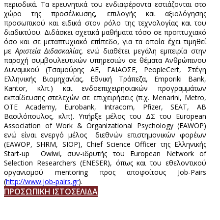
περιοδικά. Τα ερευνητικά του ενδιαφέροντα εστιάζονται στο
χώρο της προσέλκυσης, επιλογής και αξιολόγησης
προσωπικού και ειδικά στον ρόλο της τεχνολογίας και του
διαδικτύου. Διδάσκει σχετικά μαθήματα τόσο σε προπτυχιακό
όσο και σε μεταπτυχιακό επίπεδο, για τα οποία έχει τιμηθεί
με
Αριστεία Διδασκαλίας,
ενώ διαθέτει μεγάλη εμπειρία στην
παροχή συμβουλευτικών υπηρεσιών σε θέματα Ανθρώπινου
Δυναμικού (Τσαμούρης ΑΕ, ΓΑΙΑΟΣΕ, PeopleCert, Στέγη
Ελληνικής Βιομηχανίας, Εθνική Τράπεζα, Emporiki Bank,
Kantor, κλπ.) και ενδοεπιχειρησιακών προγραμμάτων
εκπαίδευσης στελεχών σε επιχειρήσεις (π.χ. Menarini, Metro,
OTE Academy, Eurobank, Intracom, Pfizer, SEAT, ΑΒ
Βασιλόπουλος, κλπ). Υπήρξε μέλος του ΔΣ του European
Association of Work & Organizational Psychology (EAWOP)
ενώ είναι ενεργό μέλος διεθνών επιστημονικών φορέων
(EAWOP, SHRM, SIOP), Chief Science Officer της Ελληνικής
Start-up Owiwi, συν-ιδρυτής του European Network of
Selection Researchers (ENESER), όπως και του εθελοντικού
οργανισμού mentoring προς αποφοίτους Job-Pairs
(
http://www.job-pairs.gr
).
ΠΡΟΣΩΠΙΚΗ ΙΣΤΟΣΕΛΙΔΑ