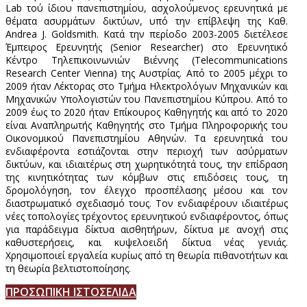
Lab τού ίδιου πανεπιστημίου, ασχολούμενος ερευνητικά με
θέματα ασυρμάτων δικτύων, υπό την επίβλεψη της Καθ.
Andrea J. Goldsmith. Κατά την περίοδο 2003-2005 διετέλεσε
Έμπειρος Ερευνητής (Senior Researcher) στο Ερευνητικό
Κέντρο Τηλεπικοινωνιών Βιέννης (Telecommunications
Research Center Vienna) της Αυστρίας. Από το 2005 μέχρι το
2009 ήταν Λέκτορας στο Τμήμα Ηλεκτρολόγων Μηχανικών και
Μηχανικών Υπολογιστών του Πανεπιστημίου Κύπρου. Από το
2009 έως το 2020 ήταν Επίκουρος Καθηγητής και από το 2020
είναι Αναπληρωτής Καθηγητής στο Τμήμα Πληροφορικής του
Οικονομικού Πανεπιστημίου Αθηνών. Τα ερευνητικά του
ενδιαφέροντα εστιάζονται στην περιοχή των ασύρματων
δικτύων, και ιδιαιτέρως στη χωρητικότητά τους, την επίδραση
της κινητικότητας των κόμβων στις επιδόσεις τους, τη
δρομολόγηση, τον έλεγχο προσπέλασης μέσου και τον
διαστρωματικό σχεδιασμό τους. Τον ενδιαφέρουν ιδιαιτέρως
νέες τοπολογίες τρέχοντος ερευνητικού ενδιαφέροντος, όπως
για παράδειγμα δίκτυα αισθητήρων, δίκτυα με ανοχή στις
καθυστερήσεις, και κυψελοειδή δίκτυα νέας γενιάς.
Χρησιμοποιεί εργαλεία κυρίως από τη θεωρία πιθανοτήτων και
τη θεωρία βελτιστοποίησης.
ΠΡΟΣΩΠΙΚΗ ΙΣΤΟΣΕΛΙΔΑ