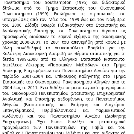
Πανεπιστήμιο του Southampton (1995) και διδακτορικό
δίπλωμα από το Τμήμα Στατιστικής του Οικονομικού
Πανεπιστημίου (1999). Εκπλήρωσε τις στρατιωτικές του
υποχρεώσεις από τον Μάιο του 1999 έως και τον Νοέμβριο
του 2000. Δίδαξε Θεωρία Πιθανοτήτων στο Στατιστικής και
Αναλογιστικής Επιστήμης του Πανεπιστημίου Αιγαίου ως
προσωρινός διδάσκων το εαρινό εξάμηνο της ακαδημαϊκής
χρονιάς 2000-2001. Το 2001 του απενεμήθη (από κοινού με
άλλη συνάδελφο) το Λευκοπούλειο Βραβείο για την
Καλύτερη Διδακτορική Διατριβή σε θέματα στατιστικής για τη
διετία 1999-2000 από το Ελληνικό Στατιστικό Ινστιτούτο.
Διετέλεσε Λέκτορας «Ποσοτικών Μεθόδων» στο Τμήμα
Διοίκησης Επιχειρήσεων του Πανεπιστημίου Αιγαίου για την
περίοδο 2001-2004 και Επίκουρος Καθηγητής στο Τμήμα
Στατιστικής του Οικονομικού Πανεπιστημίου Αθηνών από το
2004 έως το 2011. Έχει διδάξει σε μεταπτυχιακά προγράμματα
του Οικονομικού Πανεπιστημίου (Στατιστικής, Επιχειρηματική
Αναλυτική, και Επιστήμης Δεδομένων), του Πανεπιστήμιου
Αθηνών (Βιοστατιστικής, και Εκτίμηση και Διαχείριση
Επαγγελματικού, Περιβαλλοντικού και Φαρμακευτικού
κινδύνου) και του Πανεπιστημίου Αιγαίου (Διοίκησης
Επιχειρήσεων). Έχει δώσει διαλέξει σε μεταπτυχιακά
προγράμματα των Πανεπιστημίων της Παβία και του
καθολικού Πανεπιστημίου του Μιλάνου και στο Διδακτορικό