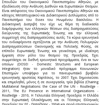
Σπουδών του Οικονομικού Πανεπιστημίου Αθηνών, με
εξειδίκευση στην Ανάλυση Διεθνών και Ευρωπαϊκών Θεσμών.
Είναι απόφοιτος του Οικονομικού Πανεπιστημίου Αθηνών και
κάτοχος Μεταπτυχιακού και Διδακτορικού Διπλώματος από το
Πανεπιστήμιο του Essex του Ηνωμένου Βασιλείου. Η
Διδακτορική Διατριβή του είχε ως θέμα τη διαδικασία
διαμόρφωσης των ελληνικών θέσεων στις διαπραγματεύσεις
διεύρυνσης της Ευρωπαϊκής Ένωσης και την ελληνική
συμμετοχή στις διαπραγματεύσεις αυτές. Τα κύρια ερευνητικά
του ενδιαφέροντα σχετίζονται με την Ανάλυση Πολυμερών
Διαπραγματεύσεων Οικονομικής και Πολιτικής Φύσης, σε
επίπεδο Ευρωπαϊκής Ένωσης και γενικότερα, με ιδιαίτερη
έμφαση στον ρόλο του θεσμού της Προεδρίας. Έχει
συμμετάσχει σε διεθνή ερευνητικά προγράμματα, ένα εκ των
οποίων (DOSEI - Domestic Structures and European
Integration) ήταν το μοναδικό πρόγραμμα Κοινωνικών
Επιστημών υποψήφιο για το πανευρωπαϊκό βραβείο
ερευνητικής αριστείας Καρτέσιος, το 2007. Έχει δημοσιεύσει
και επιμεληθεί, μόνος ή σε συνεργασία, τρία βιβλία (Chairing
Multilateral Negotiations: the Case of the UN - Routledge -
2011, The EU Presence in International Organizations -
Routledge - 2010, Η Τελευταία Ελληνική Προεδρία: Η Ελλάδα
στην Ευρωπαϊκή Ολοκλήρωση και οι Τέσσερις Ελληνικές
Προεδρίες της ΕΕ - Παπαζήσης - 2004) και σειρά επιστημονικών