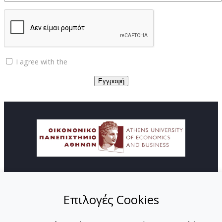
I agree with the
Privacy policy
© Copyright ΚΕΔΙΒΙΜ - Οικονομικό Πανεπιστήμιο
Αθηνών
Επιλογές Cookies
ΑΡΧΙΚΗ
ΑΠΟΣΤΟΛΗ