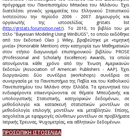
πρόγραμμα του Πανεπιστημίου Μπικόκα του Μιλάνου. Έχει
διατελέσει γενικός γραμματέας του Ελληνικού Στατιστικού
Ινστιτούτου την περίοδο 2006 - 2007. Δημιουργός και
οργανωτής της ιστοσελίδας grstats list
(
http://grstats.forumotion.net/
). Το 2010, το βιβλίο του με
τίτλο "Bayesian Modeling Using WinBUGS", το οποίο εκδόθηκε
από τον Εκδοτικό Οίκο J. Wiley, βραβεύτηκε με «τιμητική
μνεία» (Honorable Mention) στην κατηγορία των Μαθηματικών
στον ετήσιο διαγωνισμό επιστημονικού βιβλίου PROSE
(Professional and Scholarly Excellence) Awards, τα οποία
απονέμονται κάθε χρόνο από την Ένωση Αμερικανών
Εκδοτών (Association of American Publishers - AAP). Έχει
διοργανώσει δύο συνέδρια (workshops) συνέδρια σε
συνεργασία με τα Πανεπιστήμια της Παβία και του Καθολικού
Πανεπιστημίου του Μιλάνο στην Ελλάδα. Τα ερευνητικά του
ενδιαφέροντα επικεντρώνονται σε θέματα Μπεϋζιανής και
υπολογιστικής Στατιστικής, κατηγορικών δεδομένων, σε
μεθοδολογία και κατασκευή στατιστικών μοντέλων σε
μεθοδολογία επιλογής μοντέλων και μεταβλητών. Επίσης,
ασχολείται με εφαρμογές σύνθετων μοντέλων σε προβλήματα
Ιατρικής Έρευνας, Ψυχομετρίας, και αθλητικών δεδομένων.
ΠΡΟΣΩΠΙΚΗ ΙΣΤΟΣΕΛΙΔΑ