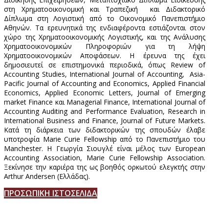
στη Χρηματοοικονομική και Τραπεζική και Διδακτορικό
Δίπλωμα στη Λογιστική από το Οικονομικό Πανεπιστήμιο
Αθηνών. Τα ερευνητικά της ενδιαφέροντα εστιάζονται στον
χώρο της Χρηματοοικονομικής Λογιστικής, και της Ανάλυσης
Χρηματοοικονομικών Πληροφοριών για τη λήψη
Χρηματοοικονομικών Αποφάσεων. Η έρευνα της έχει
δημοσιευτεί σε επιστημονικά περιοδικά, όπως Review of
Accounting Studies, International Journal of Accounting, Asia-
Pacific Journal of Accounting and Economics, Applied Financial
Economics, Applied Economic Letters, Journal of Emerging
market Finance και Managerial Finance, International Journal of
Accounting Auditing and Performance Evaluation, Research in
International Business and Finance, Journal of Future Markets.
Κατά τη διάρκεια των διδακτορικών της σπουδών έλαβε
υποτροφία Marie Curie Fellowship από το Πανεπιστήμιο του
Manchester. Η Γεωργία Σιουγλέ είναι μέλος των European
Accounting Association, Marie Curie Fellowship Association.
Ξεκίνησε την καριέρα της ως βοηθός ορκωτού ελεγκτής στην
Arthur Andersen (Ελλάδας).
ΠΡΟΣΩΠΙΚΗ ΙΣΤΟΣΕΛΙΔΑ