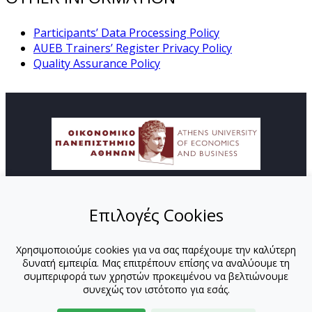
Participants’ Data Processing Policy
AUEB Trainers’ Register Privacy Policy
Quality Assurance Policy
© Copyright ΚΕΔΙΒΙΜ - Οικονομικό Πανεπιστήμιο
Επιλογές Cookies
Αθηνών
HOME
Χρησιμοποιούμε cookies για να σας παρέχουμε την καλύτερη
MISSION
δυνατή εμπειρία. Μας επιτρέπουν επίσης να αναλύουμε τη
PROGRAMS
συμπεριφορά των χρηστών προκειμένου να βελτιώνουμε
INSTRUCTORS
συνεχώς τον ιστότοπο για εσάς.
TUTORS-ΟΠΑ