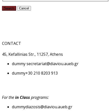
Search
Cancel
CONTACT
45, Kefallinias Str., 11257, Athens
dummy
secretariat@diaviou.aueb.gr
dummy
+30 210 8203 913
For the
in Class
programs:
dummy
diazosis@diaviou.aueb.gr