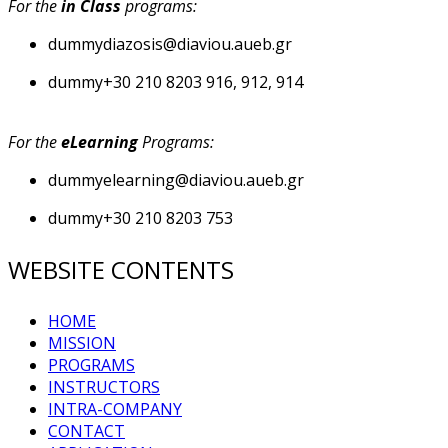
For the
in Class
programs:
dummy
diazosis@diaviou.aueb.gr
dummy
+30 210 8203 916, 912, 914
For the
eLearning
Programs:
dummy
elearning@diaviou.aueb.gr
dummy
+30 210 8203 753
WEBSITE CONTENTS
HOME
MISSION
PROGRAMS
INSTRUCTORS
INTRA-COMPANY
CONTACT