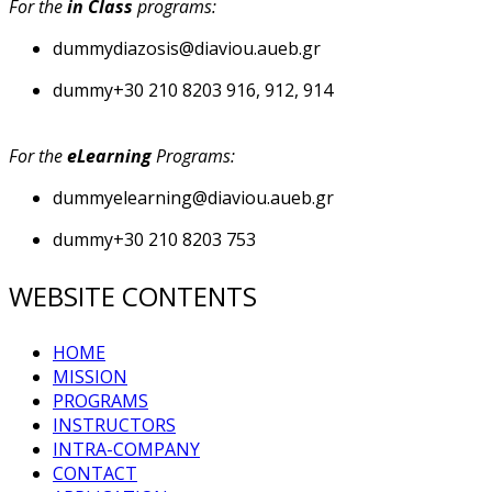
For the
in Class
programs:
dummy
diazosis@diaviou.aueb.gr
dummy
+30 210 8203 916, 912, 914
For the
eLearning
Programs:
dummy
elearning@diaviou.aueb.gr
dummy
+30 210 8203 753
WEBSITE CONTENTS
HOME
MISSION
PROGRAMS
INSTRUCTORS
INTRA-COMPANY
CONTACT