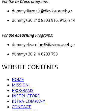
For the
in Class
programs:
dummy
diazosis@diaviou.aueb.gr
dummy
+30 210 8203 916, 912, 914
For the
eLearning
Programs:
dummy
elearning@diaviou.aueb.gr
dummy
+30 210 8203 753
WEBSITE CONTENTS
HOME
MISSION
PROGRAMS
INSTRUCTORS
INTRA-COMPANY
CONTACT