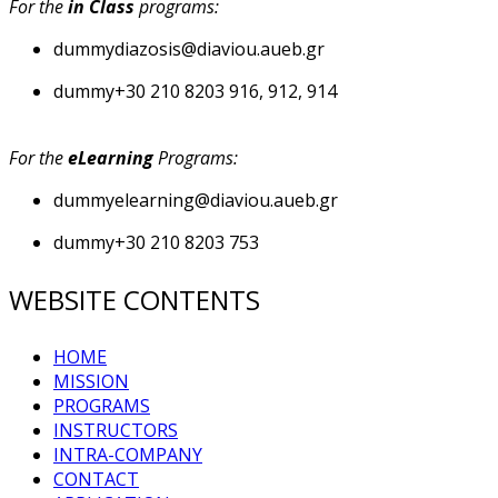
For the
in Class
programs:
dummy
diazosis@diaviou.aueb.gr
dummy
+30 210 8203 916, 912, 914
For the
eLearning
Programs:
dummy
elearning@diaviou.aueb.gr
dummy
+30 210 8203 753
WEBSITE CONTENTS
HOME
MISSION
PROGRAMS
INSTRUCTORS
INTRA-COMPANY
CONTACT