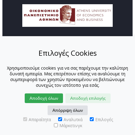
© Copyright ΚΕΔΙΒΙΜ - Οικονομικό Πανεπιστήμιο
Αθηνών
Επιλογές Cookies
ΑΡΧΙΚΗ
ΑΠΟΣΤΟΛΗ
Χρησιμοποιούμε cookies για να σας παρέχουμε την καλύτερη
ΠΡΟΓΡΑΜΜΑΤΑ
δυνατή εμπειρία. Μας επιτρέπουν επίσης να αναλύουμε τη
ΕΚΠΑΙΔΕΥΤΕΣ
συμπεριφορά των χρηστών προκειμένου να βελτιώνουμε
ΕΚΠΑΙΔΕΥΤΕΣ-ΟΠΑ
συνεχώς τον ιστότοπο για εσάς.
ΕΚΠΑΙΔΕΥΤΕΣ-ΕΚΤΟΣ ΟΠΑ
ΕΝΔΟΕΤΑΙΡΙΚΑ
Αποδοχή όλων
Αποδοχή επιλογής
ΝΕΑ
Απόρριψη όλων
ΕΠΙΚΟΙΝΩΝΙΑ
ΑΙΤΗΣΗ
Απαραίτητα
Αναλυτκά
Επιλογές
Μάρκετινγκ