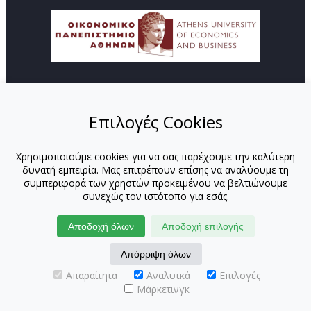
© Copyright ΚΕΔΙΒΙΜ - Οικονομικό Πανεπιστήμιο
Αθηνών
Επιλογές Cookies
ΑΡΧΙΚΗ
ΑΠΟΣΤΟΛΗ
Χρησιμοποιούμε cookies για να σας παρέχουμε την καλύτερη
ΠΡΟΓΡΑΜΜΑΤΑ
δυνατή εμπειρία. Μας επιτρέπουν επίσης να αναλύουμε τη
ΕΚΠΑΙΔΕΥΤΕΣ
συμπεριφορά των χρηστών προκειμένου να βελτιώνουμε
ΕΚΠΑΙΔΕΥΤΕΣ-ΟΠΑ
συνεχώς τον ιστότοπο για εσάς.
ΕΚΠΑΙΔΕΥΤΕΣ-ΕΚΤΟΣ ΟΠΑ
ΕΝΔΟΕΤΑΙΡΙΚΑ
Αποδοχή όλων
Αποδοχή επιλογής
ΝΕΑ
Απόρριψη όλων
ΕΠΙΚΟΙΝΩΝΙΑ
ΑΙΤΗΣΗ
Απαραίτητα
Αναλυτκά
Επιλογές
Μάρκετινγκ