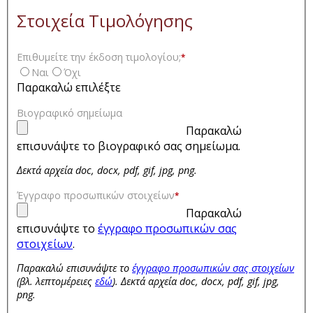
Στοιχεία Τιμολόγησης
Επιθυμείτε την έκδοση τιμολογίου;
*
Ναι
Όχι
Παρακαλώ επιλέξτε
Βιογραφικό σημείωμα
Παρακαλώ
επισυνάψτε το βιογραφικό σας σημείωμα.
Δεκτά αρχεία doc, docx, pdf, gif, jpg, png.
Έγγραφο προσωπικών στοιχείων
*
Παρακαλώ
επισυνάψτε το
έγγραφο προσωπικών σας
στοιχείων
.
Παρακαλώ επισυνάψτε το
έγγραφο προσωπικών σας στοιχείων
(βλ. λεπτομέρειες
εδώ
). Δεκτά αρχεία doc, docx, pdf, gif, jpg,
png.