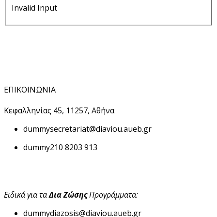
Invalid Input
ΕΠΙΚΟΙΝΩΝΙΑ
Κεφαλληνίας 45, 11257, Αθήνα
dummy
secretariat@diaviou.aueb.gr
dummy
210 8203 913
Ειδικά για τα
Δια Ζώσης
Προγράμματα:
dummy
diazosis@diaviou.aueb.gr