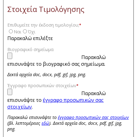
Στοιχεία Τιμολόγησης
Επιθυμείτε την έκδοση τιμολογίου;
*
Ναι
Όχι
Παρακαλώ επιλέξτε
Βιογραφικό σημείωμα
Παρακαλώ
επισυνάψτε το βιογραφικό σας σημείωμα.
Δεκτά αρχεία doc, docx, pdf, gif, jpg, png.
Έγγραφο προσωπικών στοιχείων
*
Παρακαλώ
επισυνάψτε το
έγγραφο προσωπικών σας
στοιχείων
.
Παρακαλώ επισυνάψτε το
έγγραφο προσωπικών σας στοιχείων
(βλ. λεπτομέρειες
εδώ
). Δεκτά αρχεία doc, docx, pdf, gif, jpg,
png.