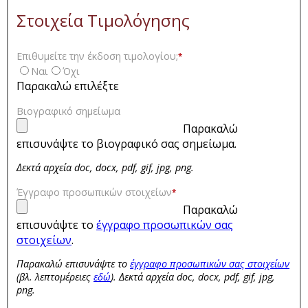
Στοιχεία Τιμολόγησης
Επιθυμείτε την έκδοση τιμολογίου;
*
Ναι
Όχι
Παρακαλώ επιλέξτε
Βιογραφικό σημείωμα
Παρακαλώ
επισυνάψτε το βιογραφικό σας σημείωμα.
Δεκτά αρχεία doc, docx, pdf, gif, jpg, png.
Έγγραφο προσωπικών στοιχείων
*
Παρακαλώ
επισυνάψτε το
έγγραφο προσωπικών σας
στοιχείων
.
Παρακαλώ επισυνάψτε το
έγγραφο προσωπικών σας στοιχείων
(βλ. λεπτομέρειες
εδώ
). Δεκτά αρχεία doc, docx, pdf, gif, jpg,
png.