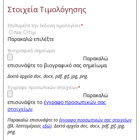
Στοιχεία Τιμολόγησης
Επιθυμείτε την έκδοση τιμολογίου;
*
Ναι
Όχι
Παρακαλώ επιλέξτε
Βιογραφικό σημείωμα
Παρακαλώ
επισυνάψτε το βιογραφικό σας σημείωμα.
Δεκτά αρχεία doc, docx, pdf, gif, jpg, png.
Έγγραφο προσωπικών στοιχείων
*
Παρακαλώ
επισυνάψτε το
έγγραφο προσωπικών σας
στοιχείων
.
Παρακαλώ επισυνάψτε το
έγγραφο προσωπικών σας στοιχείων
(βλ. λεπτομέρειες
εδώ
). Δεκτά αρχεία doc, docx, pdf, gif, jpg,
png.