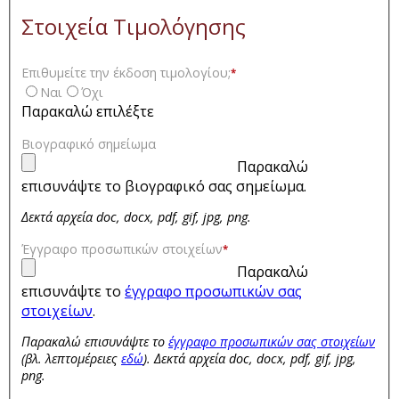
Στοιχεία Τιμολόγησης
Επιθυμείτε την έκδοση τιμολογίου;
*
Ναι
Όχι
Παρακαλώ επιλέξτε
Βιογραφικό σημείωμα
Παρακαλώ
επισυνάψτε το βιογραφικό σας σημείωμα.
Δεκτά αρχεία doc, docx, pdf, gif, jpg, png.
Έγγραφο προσωπικών στοιχείων
*
Παρακαλώ
επισυνάψτε το
έγγραφο προσωπικών σας
στοιχείων
.
Παρακαλώ επισυνάψτε το
έγγραφο προσωπικών σας στοιχείων
(βλ. λεπτομέρειες
εδώ
). Δεκτά αρχεία doc, docx, pdf, gif, jpg,
png.