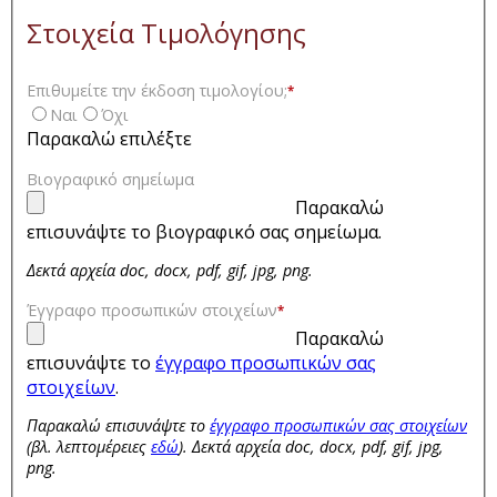
Στοιχεία Τιμολόγησης
Επιθυμείτε την έκδοση τιμολογίου;
*
Ναι
Όχι
Παρακαλώ επιλέξτε
Βιογραφικό σημείωμα
Παρακαλώ
επισυνάψτε το βιογραφικό σας σημείωμα.
Δεκτά αρχεία doc, docx, pdf, gif, jpg, png.
Έγγραφο προσωπικών στοιχείων
*
Παρακαλώ
επισυνάψτε το
έγγραφο προσωπικών σας
στοιχείων
.
Παρακαλώ επισυνάψτε το
έγγραφο προσωπικών σας στοιχείων
(βλ. λεπτομέρειες
εδώ
). Δεκτά αρχεία doc, docx, pdf, gif, jpg,
png.