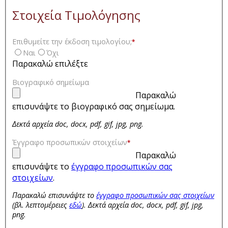
Στοιχεία Τιμολόγησης
Επιθυμείτε την έκδοση τιμολογίου;
*
Ναι
Όχι
Παρακαλώ επιλέξτε
Βιογραφικό σημείωμα
Παρακαλώ
επισυνάψτε το βιογραφικό σας σημείωμα.
Δεκτά αρχεία doc, docx, pdf, gif, jpg, png.
Έγγραφο προσωπικών στοιχείων
*
Παρακαλώ
επισυνάψτε το
έγγραφο προσωπικών σας
στοιχείων
.
Παρακαλώ επισυνάψτε το
έγγραφο προσωπικών σας στοιχείων
(βλ. λεπτομέρειες
εδώ
). Δεκτά αρχεία doc, docx, pdf, gif, jpg,
png.