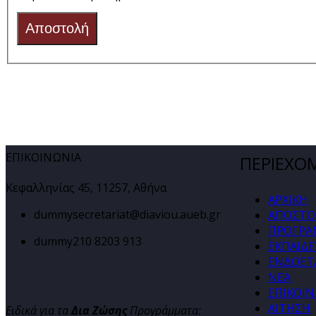
Αποστολή
ΕΠΙΚΟΙΝΩΝΙΑ
ΠΕΡΙΕΧΟ
Κεφαλληνίας 45, 11257, Αθήνα
ΑΡΧΙΚΗ
dummy
secretariat@diaviou.aueb.gr
ΑΠΟΣΤΟ
ΠΡΟΓΡΑ
dummy
210 8203 913
ΕΚΠΑΙΔΕ
ΕΝΔΟΕΤΑ
ΝΕΑ
ΕΠΙΚΟΙ
ΑΙΤΗΣΗ
Ειδικά για τα
Δια Ζώσης
Προγράμματα: