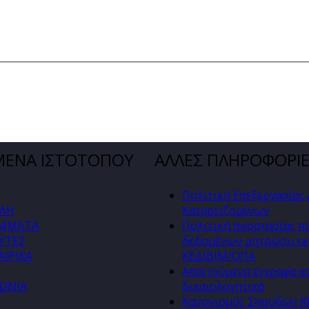
ΜΕΝΑ ΙΣΤΟΤΟΠΟΥ
ΑΛΛΕΣ ΠΛΗΡΟΦΟΡΙ
Πολιτική Επεξεργασίας
ΛΗ
Καταρτιζομένων
ΜΜΑΤΑ
Πολιτική προστασίας 
ΥΤΕΣ
δεδομένων μητρώου εκ
ΙΡΙΚΑ
ΚΕΔΙΒΙΜ/ΟΠΑ
Απαιτούμενα έγγραφα κ
ΝΩΝΙΑ
δικαιολογητικά
Κανονισμός Σπουδών 