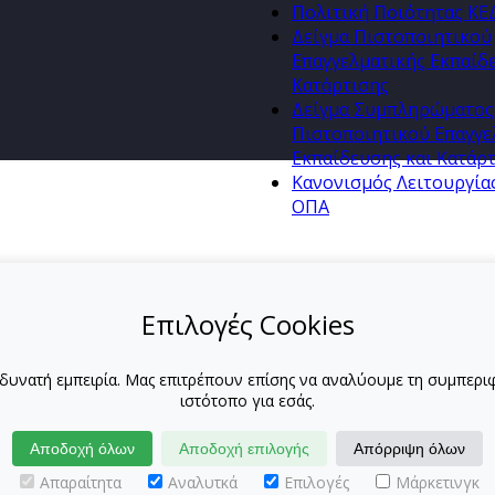
Πολιτική Ποιότητας Κ
Δείγμα Πιστοποιητικού
Επαγγελματικής Εκπαίδ
Κατάρτισης
Δείγμα Συμπληρώματος
Πιστοποιητικού Επαγγε
Εκπαίδευσης και Κατάρ
Κανονισμός Λειτουργία
ΟΠΑ
Επιλογές Cookies
 δυνατή εμπειρία. Μας επιτρέπουν επίσης να αναλύουμε τη συμπε
ιστότοπο για εσάς.
Αποδοχή όλων
Αποδοχή επιλογής
Απόρριψη όλων
Απαραίτητα
Αναλυτκά
Επιλογές
Μάρκετινγκ