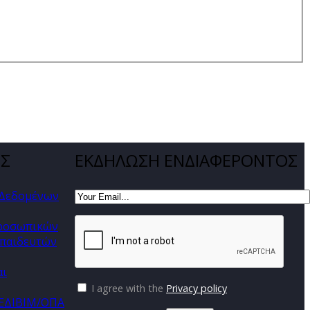
ΕΣ
ΕΚΔΗΛΩΣΗ ΕΝΔΙΑΦΕΡΟΝΤΟΣ
 Δεδομένων
προσωπικών
παιδευτών
αι
I agree with the
Privacy policy
ΚΕΔΙΒΙΜ/ΟΠΑ