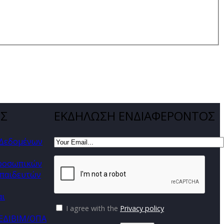
ΕΣ
ΕΚΔΗΛΩΣΗ ΕΝΔΙΑΦΕΡΟΝΤΟΣ
 Δεδομένων
προσωπικών
παιδευτών
αι
I agree with the
Privacy policy
ΚΕΔΙΒΙΜ/ΟΠΑ