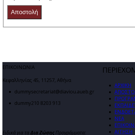
Αποστολή
ΕΠΙΚΟΙΝΩΝΙΑ
ΠΕΡΙΕΧΟ
Κεφαλληνίας 45, 11257, Αθήνα
ΑΡΧΙΚΗ
dummy
secretariat@diaviou.aueb.gr
ΑΠΟΣΤΟ
ΠΡΟΓΡΑ
dummy
210 8203 913
ΕΚΠΑΙΔΕ
ΕΝΔΟΕΤΑ
ΝΕΑ
ΕΠΙΚΟΙ
ΑΙΤΗΣΗ
Ειδικά για τα
Δια Ζώσης
Προγράμματα: