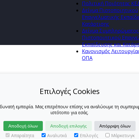
Πολιτική Ποιότητας Κ
Δείγμα Πιστοποιητικού
Επαγγελματικής Εκπαίδ
Κατάρτισης
Δείγμα Συμπληρώματος
Πιστοποιητικού Επαγγε
Εκπαίδευσης και Κατάρ
Κανονισμός Λειτουργία
ΟΠΑ
Επιλογές Cookies
 δυνατή εμπειρία. Μας επιτρέπουν επίσης να αναλύουμε τη συμπε
ιστότοπο για εσάς.
Αποδοχή όλων
Αποδοχή επιλογής
Απόρριψη όλων
Απαραίτητα
Αναλυτκά
Επιλογές
Μάρκετινγκ