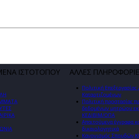
ΜΕΝΑ ΙΣΤΟΤΟΠΟΥ
ΑΛΛΕΣ ΠΛΗΡΟΦΟΡΙ
Πολιτική Επεξεργασίας
ΛΗ
Καταρτιζομένων
ΜΜΑΤΑ
Πολιτική προστασίας 
ΥΤΕΣ
δεδομένων μητρώου εκ
ΙΡΙΚΑ
ΚΕΔΙΒΙΜ/ΟΠΑ
Απαιτούμενα έγγραφα κ
ΝΩΝΙΑ
δικαιολογητικά
Κανονισμός Σπουδών 