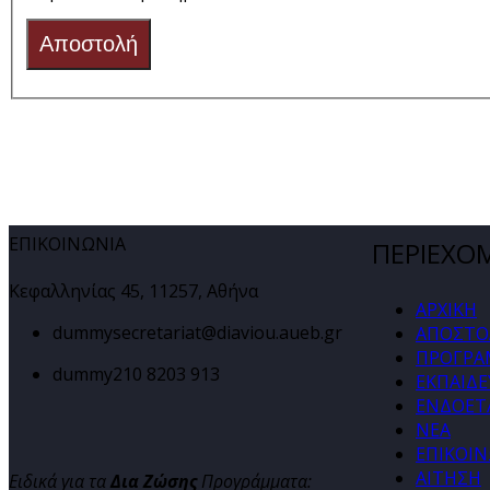
Αποστολή
ΕΠΙΚΟΙΝΩΝΙΑ
ΠΕΡΙΕΧΟ
Κεφαλληνίας 45, 11257, Αθήνα
ΑΡΧΙΚΗ
dummy
secretariat@diaviou.aueb.gr
ΑΠΟΣΤΟ
ΠΡΟΓΡΑ
dummy
210 8203 913
ΕΚΠΑΙΔΕ
ΕΝΔΟΕΤΑ
ΝΕΑ
ΕΠΙΚΟΙ
ΑΙΤΗΣΗ
Ειδικά για τα
Δια Ζώσης
Προγράμματα: