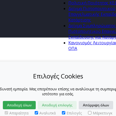
Πολιτική Ποιότητας Κ
Δείγμα Πιστοποιητικού
Επαγγελματικής Εκπαίδ
Κατάρτισης
Δείγμα Συμπληρώματος
Πιστοποιητικού Επαγγε
Εκπαίδευσης και Κατάρ
Κανονισμός Λειτουργία
ΟΠΑ
Επιλογές Cookies
 δυνατή εμπειρία. Μας επιτρέπουν επίσης να αναλύουμε τη συμπε
ιστότοπο για εσάς.
Αποδοχή όλων
Αποδοχή επιλογής
Απόρριψη όλων
Απαραίτητα
Αναλυτκά
Επιλογές
Μάρκετινγκ