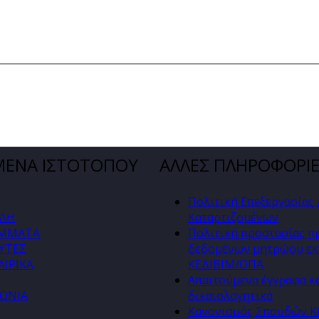
ΜΕΝΑ ΙΣΤΟΤΟΠΟΥ
ΑΛΛΕΣ ΠΛΗΡΟΦΟΡΙ
Πολιτική Επεξεργασίας
ΛΗ
Καταρτιζομένων
ΜΜΑΤΑ
Πολιτική προστασίας 
ΥΤΕΣ
δεδομένων μητρώου εκ
ΙΡΙΚΑ
ΚΕΔΙΒΙΜ/ΟΠΑ
Απαιτούμενα έγγραφα κ
ΝΩΝΙΑ
δικαιολογητικά
Κανονισμός Σπουδών 