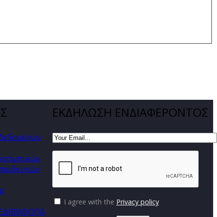
ΕΣ
ΕΚΔΗΛΩΣΗ ΕΝΔΙΑΦΕΡΟΝΤΟΣ
 Δεδομένων
προσωπικών
παιδευτών
αι
I agree with the
Privacy policy
ΚΕΔΙΒΙΜ/ΟΠΑ