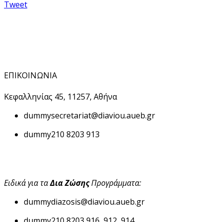
Tweet
ΕΠΙΚΟΙΝΩΝΙΑ
Κεφαλληνίας 45, 11257, Αθήνα
dummy
secretariat@diaviou.aueb.gr
dummy
210 8203 913
Ειδικά για τα
Δια Ζώσης
Προγράμματα:
dummy
diazosis@diaviou.aueb.gr
dummy
210 8203 916, 912, 914