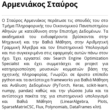
Αρμενιάκος Σταύρος
Ο Σταύρος Αρμενιάκος περάτωσε τις σπουδές του στο
Τμήμα Πληροφορικής του Οικονομικού Πανεπιστημίου
Αθηνών με κατεύθυνση στην Επιστήμη Δεδομένων. Τα
ακαδημαϊκά του ενδιαφέροντα βρίσκονται στην
Μηχανική και την Βαθιά Μάθηση, στην Αριθμητική
Γραμμική Άλγεβρα και τον Επιστημονικό Υπολογισμό
και πιο συγκεκριμένα στις εφαρμογές αυτών πάνω στον
ήχο. Έχει εργαστεί σαν Search Engine Optimization
Specialist και έχει συμμετάσχει σε project για
κατηγοριοποίηση μουσικών κομματιών βάση της
ηχητικής πληροφορίας. Γνωρίζει σε άριστο επίπεδο
python και τα αντίστοιχα frameworks για Βαθιά Μάθηση
και Ανάλυση Δεδομένων (PyTorch, Keras, scikit-learn,
numpy, pandas) καθώς και την γλώσσα Julia και τα
αντίστοιχα πακέτα της για επιστημονικό υπολογισμό
και Βαθιά Μάθηση (LinearAlgebra, Plots,
SparseMatrixCSC, Flux, Polynomials, DataFrames κλπ).