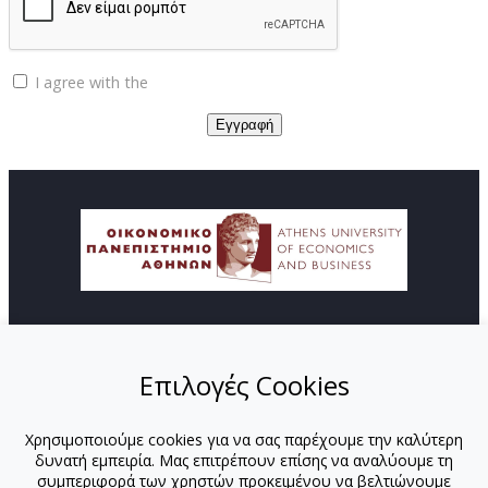
I agree with the
Privacy policy
© Copyright ΚΕΔΙΒΙΜ - Οικονομικό Πανεπιστήμιο
Αθηνών
Επιλογές Cookies
ΑΡΧΙΚΗ
ΑΠΟΣΤΟΛΗ
Χρησιμοποιούμε cookies για να σας παρέχουμε την καλύτερη
ΠΡΟΓΡΑΜΜΑΤΑ
δυνατή εμπειρία. Μας επιτρέπουν επίσης να αναλύουμε τη
ΕΚΠΑΙΔΕΥΤΕΣ
συμπεριφορά των χρηστών προκειμένου να βελτιώνουμε