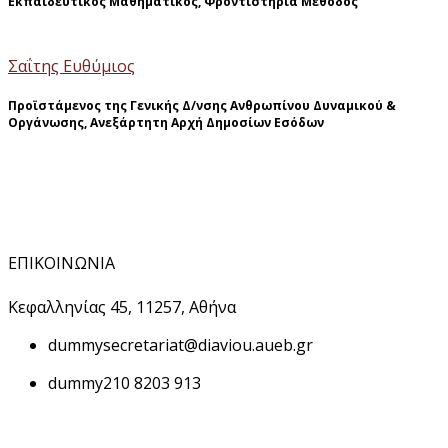
Εκπαιδευτικός Μαθηματικός, Φροντιστήρια Μέθοδος
Σαΐτης Ευθύμιος
Προϊστάμενος της Γενικής Δ/νσης Ανθρωπίνου Δυναμικού &
Οργάνωσης, Ανεξάρτητη Αρχή Δημοσίων Εσόδων
ΕΠΙΚΟΙΝΩΝΙΑ
Κεφαλληνίας 45, 11257, Αθήνα
dummy
secretariat@diaviou.aueb.gr
dummy
210 8203 913