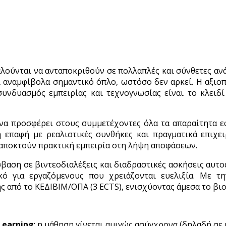
λούνται να ανταποκριθούν σε πολλαπλές και σύνθετες ανά
εί αναμφίβολα σημαντικό όπλο, ωστόσο δεν αρκεί. Η αξιο
 συνδυασμός εμπειρίας και τεχνογνωσίας είναι το κλει
να προσφέρει στους συμμετέχοντες όλα τα απαραίτητα ε
επαφή με ρεαλιστικές συνθήκες και πραγματικά επιχει
 αποκτούν πρακτική εμπειρία στη λήψη αποφάσεων.
βαση σε βιντεοδιαλέξεις και διαδραστικές ασκήσεις αυτο
ικό για εργαζόμενους που χρειάζονται ευελιξία. Με 
 από το ΚΕΔΙΒΙΜ/ΟΠΑ (3 ECTS), ενισχύοντας άμεσα το βιογ
Learning
: η μάθηση γίνεται αμιγώς ασύγχρονα (δηλαδή σ