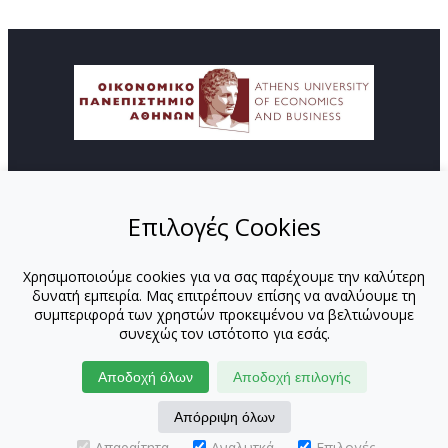
© Copyright ΚΕΔΙΒΙΜ - Οικονομικό Πανεπιστήμιο
Αθηνών
Επιλογές Cookies
ΑΡΧΙΚΗ
ΑΠΟΣΤΟΛΗ
Χρησιμοποιούμε cookies για να σας παρέχουμε την καλύτερη
ΠΡΟΓΡΑΜΜΑΤΑ
δυνατή εμπειρία. Μας επιτρέπουν επίσης να αναλύουμε τη
ΕΚΠΑΙΔΕΥΤΕΣ
συμπεριφορά των χρηστών προκειμένου να βελτιώνουμε
ΕΚΠΑΙΔΕΥΤΕΣ-ΟΠΑ
συνεχώς τον ιστότοπο για εσάς.
ΕΚΠΑΙΔΕΥΤΕΣ-ΕΚΤΟΣ ΟΠΑ
ΕΝΔΟΕΤΑΙΡΙΚΑ
Αποδοχή όλων
Αποδοχή επιλογής
ΝΕΑ
Απόρριψη όλων
ΕΠΙΚΟΙΝΩΝΙΑ
ΑΙΤΗΣΗ
Απαραίτητα
Αναλυτκά
Επιλογές