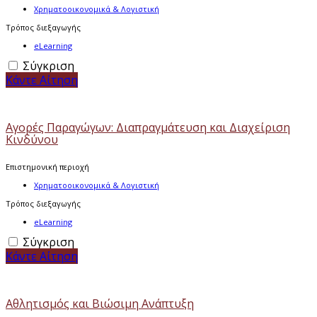
Χρηματοοικονομικά & Λογιστική
Τρόπος διεξαγωγής
eLearning
Σύγκριση
Κάντε Αίτηση
Αγορές Παραγώγων: Διαπραγμάτευση και Διαχείριση
Κινδύνου
Επιστημονική περιοχή
Χρηματοοικονομικά & Λογιστική
Τρόπος διεξαγωγής
eLearning
Σύγκριση
Κάντε Αίτηση
Αθλητισμός και Βιώσιμη Ανάπτυξη