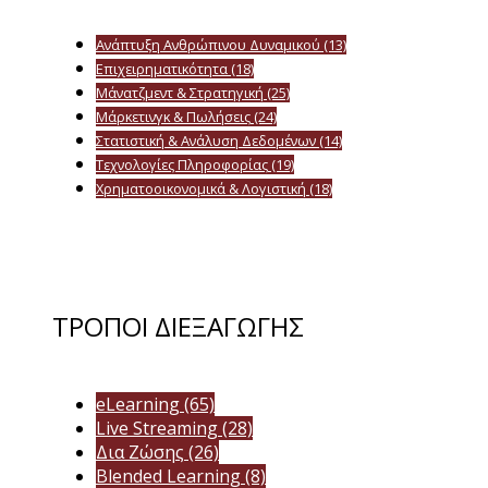
Ανάπτυξη Ανθρώπινου Δυναμικού
(13)
Επιχειρηματικότητα
(18)
Μάνατζμεντ & Στρατηγική
(25)
Μάρκετινγκ & Πωλήσεις
(24)
Στατιστική & Ανάλυση Δεδομένων
(14)
Τεχνολογίες Πληροφορίας
(19)
Χρηματοοικονομικά & Λογιστική
(18)
ΤΡΟΠΟΙ ΔΙΕΞΑΓΩΓΗΣ
eLearning
(65)
Live Streaming
(28)
Δια Ζώσης
(26)
Blended Learning
(8)