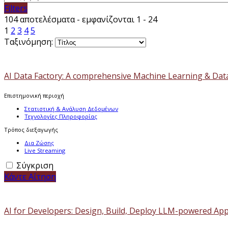
Filters
104 αποτελέσματα - εμφανίζονται 1 - 24
1
2
3
4
5
Ταξινόμηση:
AI Data Factory: A comprehensive Machine Learning & Dat
Επιστημονική περιοχή
Στατιστική & Ανάλυση Δεδομένων
Τεχνολογίες Πληροφορίας
Τρόπος διεξαγωγής
Δια Ζώσης
Live Streaming
Σύγκριση
Κάντε Αίτηση
AI for Developers: Design, Build, Deploy LLM-powered App