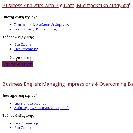
Business Analytics with Big Data, Μια πρακτική εισαγωγή
Επιστημονική περιοχή
Στατιστική & Ανάλυση Δεδομένων
Τεχνολογίες Πληροφορίας
Τρόπος διεξαγωγής
Δια Ζώσης
Live Streaming
Σύγκριση
Κάντε Αίτηση
Business English: Managing Impressions & Overcoming Ba
Επιστημονική περιοχή
Επιχειρηματικότητα
Ανάπτυξη Ανθρώπινου Δυναμικού
Τρόπος διεξαγωγής
Live Streaming
Δια Ζώσης