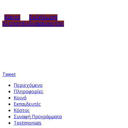
Κάντε
Εκδήλωση
Αίτηση
Ενδιαφέροντος
Tweet
Περιεχόμενο
Πληροφορίες
Κοινό
Εκπαιδευτές
Κόστος
Συναφή Προγράμματα
Testimonials