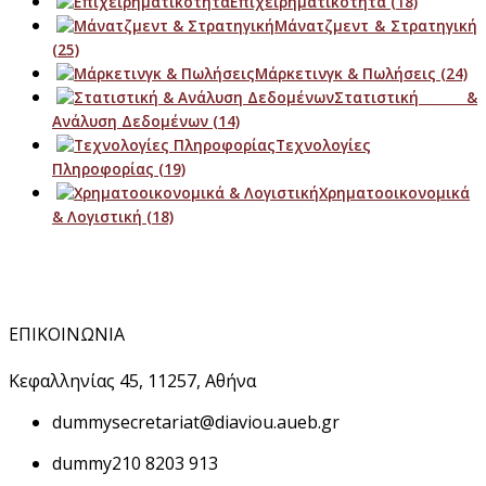
Επιχειρηματικότητα
(18)
Μάνατζμεντ & Στρατηγική
(25)
Μάρκετινγκ & Πωλήσεις
(24)
Στατιστική &
Ανάλυση Δεδομένων
(14)
Τεχνολογίες
Πληροφορίας
(19)
Χρηματοοικονομικά
& Λογιστική
(18)
ΕΠΙΚΟΙΝΩΝΙΑ
Κεφαλληνίας 45, 11257, Αθήνα
dummy
secretariat@diaviou.aueb.gr
dummy
210 8203 913