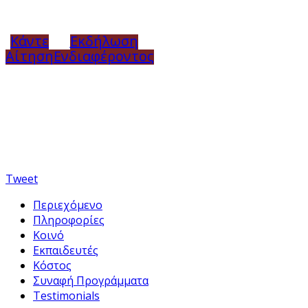
Κάντε
Εκδήλωση
Αίτηση
Ενδιαφέροντος
Tweet
Περιεχόμενο
Πληροφορίες
Κοινό
Εκπαιδευτές
Κόστος
Συναφή Προγράμματα
Testimonials