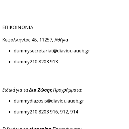
ΕΠΙΚΟΙΝΩΝΙΑ
Κεφαλληνίας 45, 11257, Αθήνα
dummy
secretariat@diaviou.aueb.gr
dummy
210 8203 913
Ειδικά για τα
Δια Ζώσης
Προγράμματα:
dummy
diazosis@diaviou.aueb.gr
dummy
210 8203 916, 912, 914