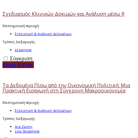
Σχεδιασμός Κλινικών Δοκιμών και Ανάλυση μέσω R
Επιστημονική περιοχή
Στατιστική & Ανάλυση Δεδομένων
Τρόπος διεξαγωγής
eLearning
Σύγκριση
Κάντε Αίτηση
Τα Δεδομένα Πίσω από την Οικονομική Πολιτική: Μια
Πρακτική Εισαγωγή στη Σύγχρονη Μακροοικονομία
Επιστημονική περιοχή
Στατιστική & Ανάλυση Δεδομένων
Τρόπος διεξαγωγής
Δια Ζώσης
Live Streaming