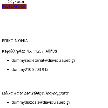
Σύγκριση
Κάντε Αίτηση
ΕΠΙΚΟΙΝΩΝΙΑ
Κεφαλληνίας 45, 11257, Αθήνα
dummy
secretariat@diaviou.aueb.gr
dummy
210 8203 913
Ειδικά για τα
Δια Ζώσης
Προγράμματα:
dummy
diazosis@diaviou.aueb.gr