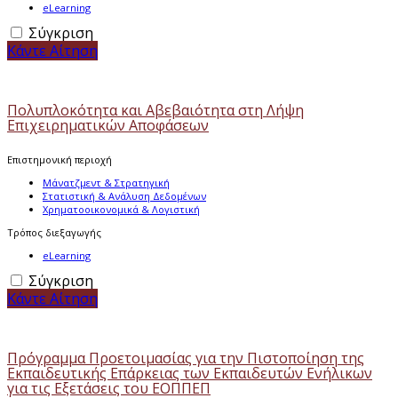
eLearning
Σύγκριση
Κάντε Αίτηση
Πολυπλοκότητα και Αβεβαιότητα στη Λήψη
Επιχειρηματικών Αποφάσεων
Επιστημονική περιοχή
Μάνατζμεντ & Στρατηγική
Στατιστική & Ανάλυση Δεδομένων
Χρηματοοικονομικά & Λογιστική
Τρόπος διεξαγωγής
eLearning
Σύγκριση
Κάντε Αίτηση
Πρόγραμμα Προετοιμασίας για την Πιστοποίηση της
Εκπαιδευτικής Επάρκειας των Εκπαιδευτών Ενήλικων
για τις Εξετάσεις του ΕΟΠΠΕΠ