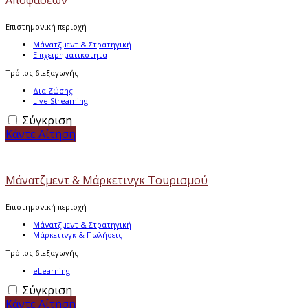
Αποφάσεων
Επιστημονική περιοχή
Μάνατζμεντ & Στρατηγική
Επιχειρηματικότητα
Τρόπος διεξαγωγής
Δια Ζώσης
Live Streaming
Σύγκριση
Κάντε Αίτηση
Μάνατζμεντ & Μάρκετινγκ Τουρισμού
Επιστημονική περιοχή
Μάνατζμεντ & Στρατηγική
Μάρκετινγκ & Πωλήσεις
Τρόπος διεξαγωγής
eLearning
Σύγκριση
Κάντε Αίτηση