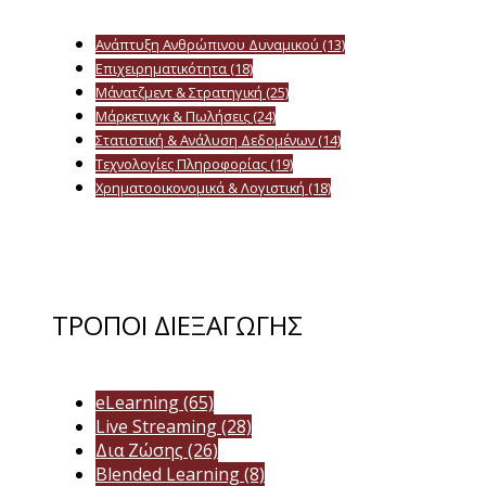
Ανάπτυξη Ανθρώπινου Δυναμικού
(13)
Επιχειρηματικότητα
(18)
Μάνατζμεντ & Στρατηγική
(25)
Μάρκετινγκ & Πωλήσεις
(24)
Στατιστική & Ανάλυση Δεδομένων
(14)
Τεχνολογίες Πληροφορίας
(19)
Χρηματοοικονομικά & Λογιστική
(18)
ΤΡΟΠΟΙ ΔΙΕΞΑΓΩΓΗΣ
eLearning
(65)
Live Streaming
(28)
Δια Ζώσης
(26)
Blended Learning
(8)