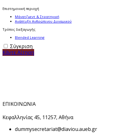
Επιστημονική περιοχή
Μάνατζμεντ & Στρατηγική
Ανάπτυξη Ανθρώπινου Δυναμικού
Τρόπος διεξαγωγής
Blended Learning
Σύγκριση
Κάντε Αίτηση
ΕΠΙΚΟΙΝΩΝΙΑ
Κεφαλληνίας 45, 11257, Αθήνα
dummy
secretariat@diaviou.aueb.gr