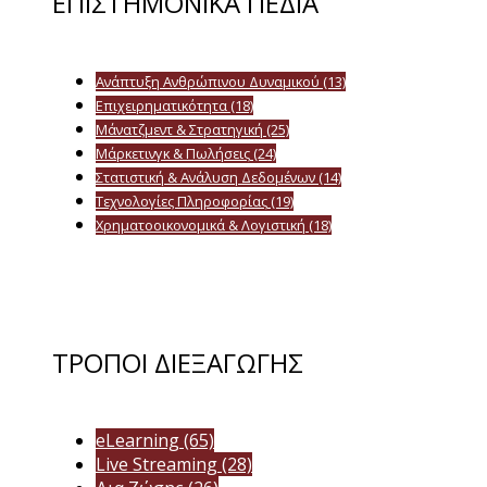
ΕΠΙΣΤΗΜΟΝΙΚΑ ΠΕΔΙΑ
Ανάπτυξη Ανθρώπινου Δυναμικού
(13)
Επιχειρηματικότητα
(18)
Μάνατζμεντ & Στρατηγική
(25)
Μάρκετινγκ & Πωλήσεις
(24)
Στατιστική & Ανάλυση Δεδομένων
(14)
Τεχνολογίες Πληροφορίας
(19)
Χρηματοοικονομικά & Λογιστική
(18)
ΤΡΟΠΟΙ ΔΙΕΞΑΓΩΓΗΣ
eLearning
(65)
Live Streaming
(28)