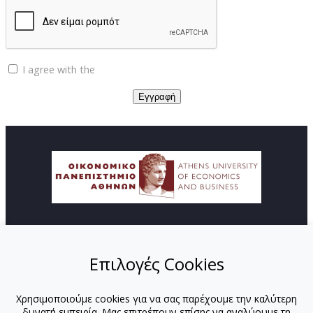
I agree with the
Privacy policy
© Copyright ΚΕΔΙΒΙΜ - Οικονομικό Πανεπιστήμιο
Αθηνών
Επιλογές Cookies
ΑΡΧΙΚΗ
ΑΠΟΣΤΟΛΗ
Χρησιμοποιούμε cookies για να σας παρέχουμε την καλύτερη
ΠΡΟΓΡΑΜΜΑΤΑ
δυνατή εμπειρία. Μας επιτρέπουν επίσης να αναλύουμε τη