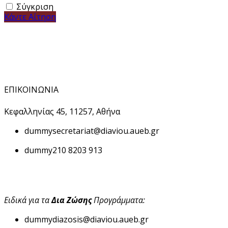
Σύγκριση
Κάντε Αίτηση
ΕΠΙΚΟΙΝΩΝΙΑ
Κεφαλληνίας 45, 11257, Αθήνα
dummy
secretariat@diaviou.aueb.gr
dummy
210 8203 913
Ειδικά για τα
Δια Ζώσης
Προγράμματα:
dummy
diazosis@diaviou.aueb.gr