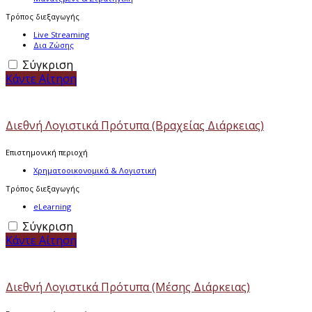
Τρόπος διεξαγωγής
Live Streaming
Δια Ζώσης
Σύγκριση
Κάντε Αίτηση
Διεθνή Λογιστικά Πρότυπα (Βραχείας Διάρκειας)
Επιστημονική περιοχή
Χρηματοοικονομικά & Λογιστική
Τρόπος διεξαγωγής
eLearning
Σύγκριση
Κάντε Αίτηση
Διεθνή Λογιστικά Πρότυπα (Μέσης Διάρκειας)