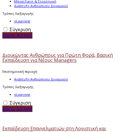
Μάνατζμεντ & Στρατηγική
Ανάπτυξη Ανθρώπινου Δυναμικού
Τρόπος διεξαγωγής
eLearning
Σύγκριση
Κάντε Αίτηση
Διοικώντας Ανθρώπους για Πρώτη Φορά, Βασική
Εκπαίδευση για Νέους Managers
Επιστημονική περιοχή
Ανάπτυξη Ανθρώπινου Δυναμικού
Τρόπος διεξαγωγής
eLearning
Σύγκριση
Κάντε Αίτηση
Εκπαίδευση Επαγγελματιών στη Λογιστική και