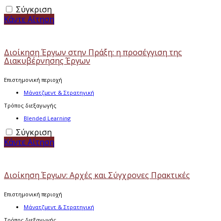
Σύγκριση
Κάντε Αίτηση
Διοίκηση Έργων στην Πράξη: η προσέγγιση της
Διακυβέρνησης Έργων
Επιστημονική περιοχή
Μάνατζμεντ & Στρατηγική
Τρόπος διεξαγωγής
Blended Learning
Σύγκριση
Κάντε Αίτηση
Διοίκηση Έργων: Αρχές και Σύγχρονες Πρακτικές
Επιστημονική περιοχή
Μάνατζμεντ & Στρατηγική
Τρόπος διεξαγωγής