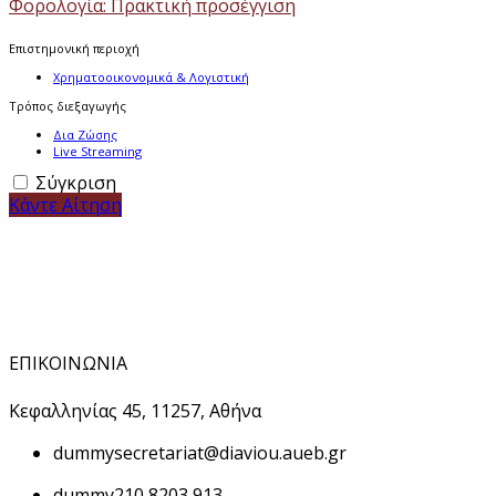
Φορολογία: Πρακτική προσέγγιση
Επιστημονική περιοχή
Χρηματοοικονομικά & Λογιστική
Τρόπος διεξαγωγής
Δια Ζώσης
Live Streaming
Σύγκριση
Κάντε Αίτηση
ΕΠΙΚΟΙΝΩΝΙΑ
Κεφαλληνίας 45, 11257, Αθήνα
dummy
secretariat@diaviou.aueb.gr
dummy
210 8203 913